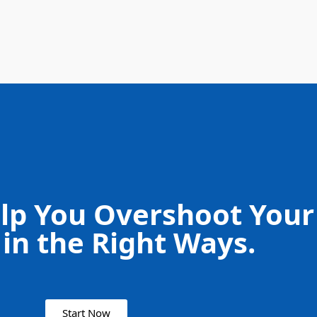
lp You Overshoot Your
 in the Right Ways.
Start Now