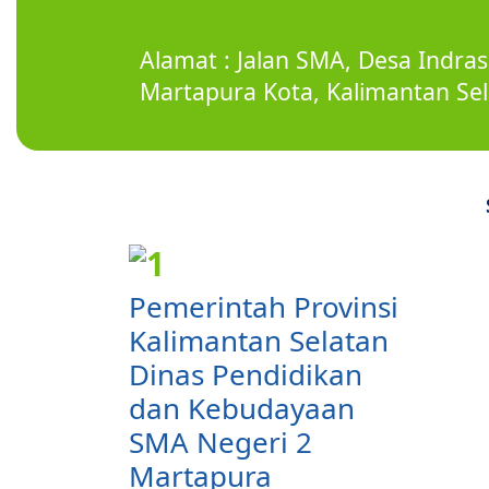
Alamat : Jalan SMA, Desa Indra
Martapura Kota, Kalimantan Se
Pemerintah Provinsi
Kalimantan Selatan
Dinas Pendidikan
dan Kebudayaan
SMA Negeri 2
Martapura